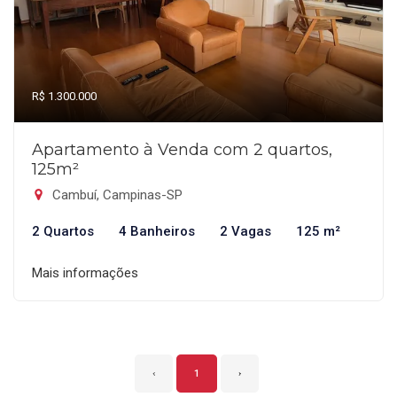
R$ 1.300.000
Apartamento à Venda com 2 quartos,
125m²
Cambuí, Campinas-SP
2 Quartos
4 Banheiros
2 Vagas
125 m²
Mais informações
‹
1
›