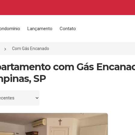
ondomínio
Lançamento
Contato
Com Gás Encanado
partamento com Gás Encana
pinas, SP
 por