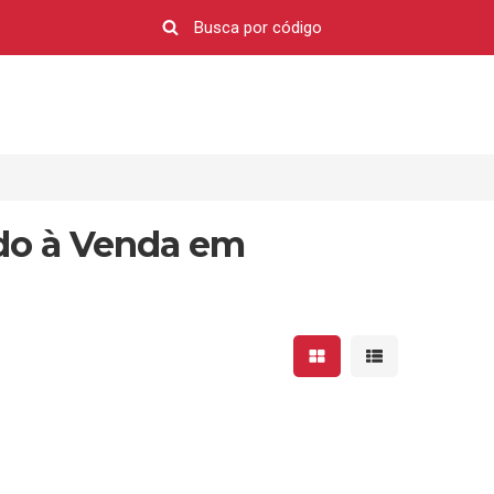
do à Venda em
Mostrar resultados em 
Mostrar resultad