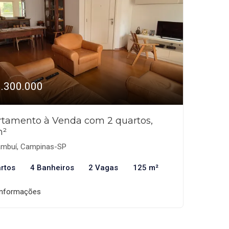
1.300.000
tamento à Venda com 2 quartos,
m²
mbuí, Campinas-SP
rtos
4 Banheiros
2 Vagas
125 m²
informações