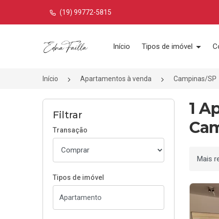
(19) 99772-5815
Página inicial
Início
Tipos de imóvel
C
Início
Apartamentos à venda
Campinas/SP
1 A
Filtrar
Cam
Transação
Ordenar
Tipos de imóvel