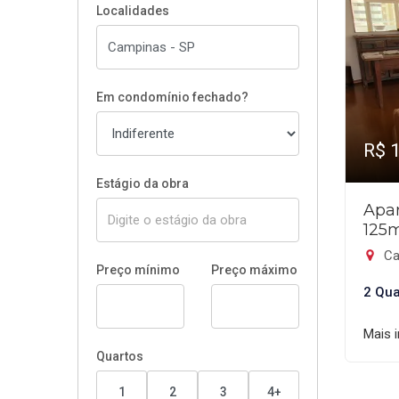
Localidades
Em condomínio fechado?
R$ 
Estágio da obra
Apar
125
Ca
Preço mínimo
Preço máximo
2 Qua
Mais 
Quartos
1
2
3
4+