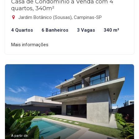
Casa de Condomínio à Venda com 4
quartos, 340m²
Jardim Botânico (Sousas), Campinas-SP
4 Quartos
6 Banheiros
3 Vagas
340 m²
Mais informações
A partir de: