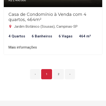
R$ 2.490.000
Casa de Condomínio à Venda com 4
quartos, 464m²
Jardim Botânico (Sousas), Campinas-SP
4 Quartos
6 Banheiros
6 Vagas
464 m²
Mais informações
‹
1
2
›