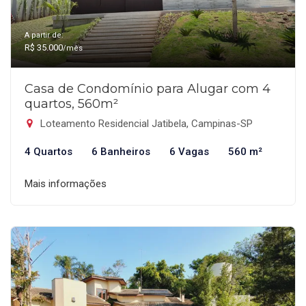
A partir de:
R$ 35.000
/mês
Casa de Condomínio para Alugar com 4
quartos, 560m²
Loteamento Residencial Jatibela, Campinas-SP
4 Quartos
6 Banheiros
6 Vagas
560 m²
Mais informações