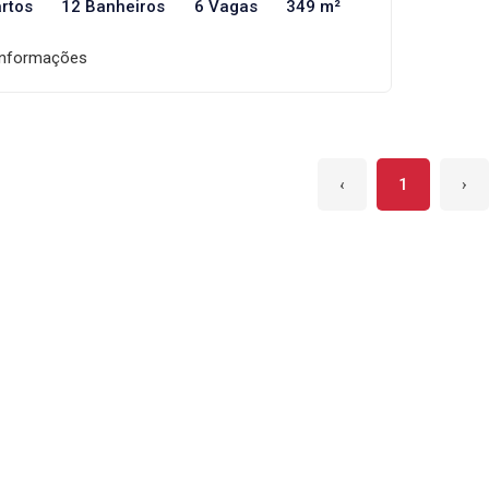
rtos
12 Banheiros
6 Vagas
349 m²
informações
‹
1
›