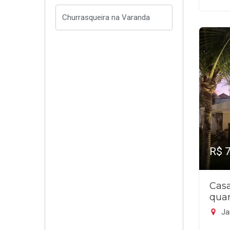
R$ 
Cas
quar
Ja