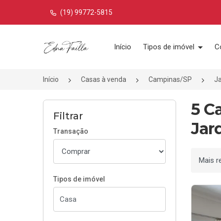
(19) 99772-5815
Página inicial
Início
Tipos de imóvel
C
Início
Casas à venda
Campinas/SP
Ja
5 C
Filtrar
Jar
Transação
Ordenar
Tipos de imóvel