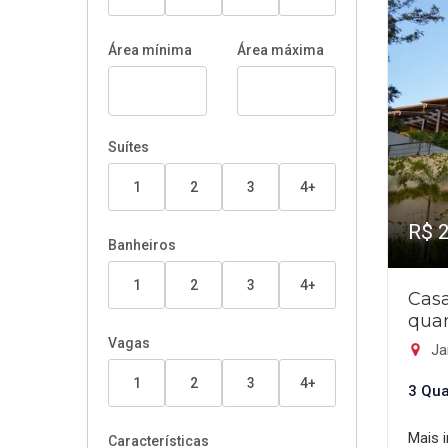
Área mínima
Área máxima
Suítes
1
2
3
4+
R$ 
Banheiros
1
2
3
4+
Cas
quar
Vagas
Ja
1
2
3
4+
3 Qua
Mais 
Características