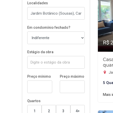
Localidades
Em condomínio fechado?
R$ 
Estágio da obra
Cas
quar
Ja
Preço mínimo
Preço máximo
5 Qua
Mais 
Quartos
1
2
3
4+