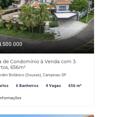
4.500.000
a de Condomínio à Venda com 3
rtos, 656m²
rdim Botânico (Sousas), Campinas-SP
artos
6 Banheiros
4 Vagas
656 m²
informações