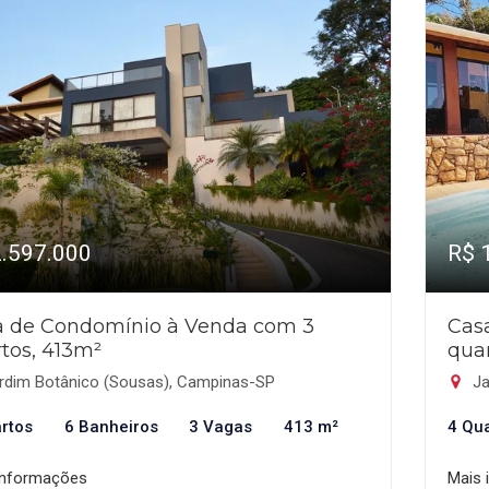
2.597.000
R$ 
a de Condomínio à Venda com 3
Cas
tos, 413m²
qua
rdim Botânico (Sousas), Campinas-SP
Ja
rtos
6 Banheiros
3 Vagas
413 m²
4 Qu
informações
Mais 