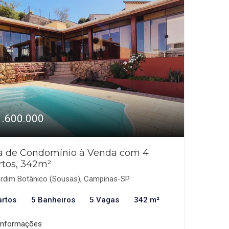
1.600.000
a de Condomínio à Venda com 4
rtos, 342m²
rdim Botânico (Sousas), Campinas-SP
artos
5 Banheiros
5 Vagas
342 m²
informações