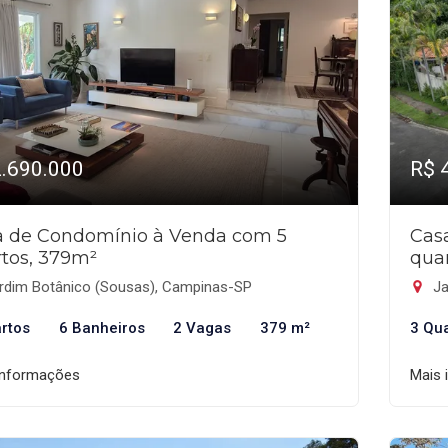
2.690.000
R$ 
a de Condomínio à Venda com 5
Cas
tos, 379m²
qua
rdim Botânico (Sousas), Campinas-SP
Ja
rtos
6 Banheiros
2 Vagas
379 m²
3 Qu
informações
Mais 