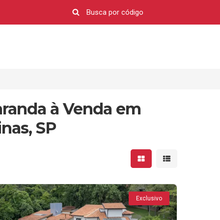
aranda à Venda em
nas, SP
Mostrar resultados em 
Mostrar resultad
Exclusivo