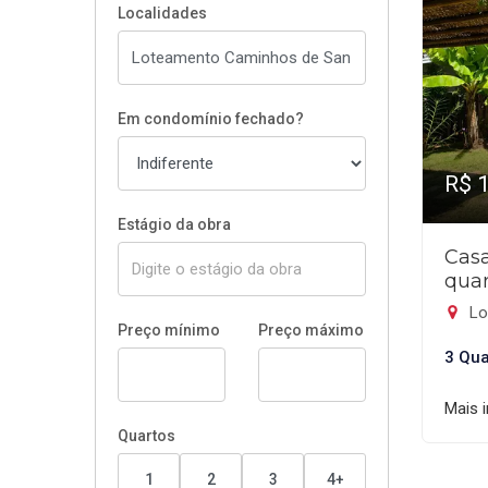
Localidades
Em condomínio fechado?
R$ 
Estágio da obra
Cas
quar
Lot
Preço mínimo
Preço máximo
3 Qua
Mais 
Quartos
1
2
3
4+