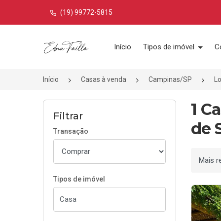
(19) 99772-5815
Página inicial
Início
Tipos de imóvel
C
Início
Casas à venda
Campinas/SP
L
1 C
Filtrar
de 
Transação
Ordenar
Tipos de imóvel