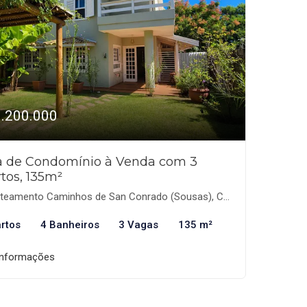
1.200.000
a de Condomínio à Venda com 3
tos, 135m²
eamento Caminhos de San Conrado (Sousas), Campinas-SP
rtos
4 Banheiros
3 Vagas
135 m²
informações