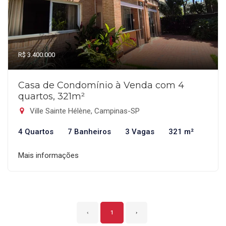
R$ 3.400.000
Casa de Condomínio à Venda com 4
quartos, 321m²
Ville Sainte Hélène, Campinas-SP
4 Quartos
7 Banheiros
3 Vagas
321 m²
Mais informações
‹
1
›