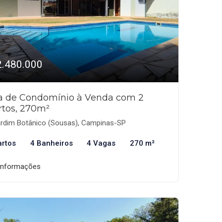
2.480.000
a de Condomínio à Venda com 2
rtos, 270m²
rdim Botânico (Sousas), Campinas-SP
artos
4 Banheiros
4 Vagas
270 m²
informações