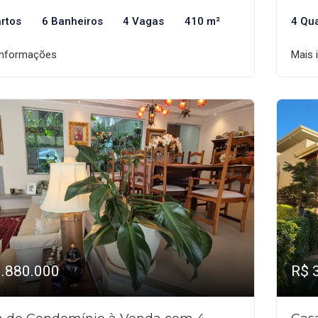
rtos
6 Banheiros
4 Vagas
410 m²
4 Qu
informações
Mais 
1.880.000
R$ 