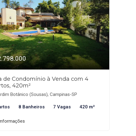
2.798.000
a de Condomínio à Venda com 4
rtos, 420m²
rdim Botânico (Sousas), Campinas-SP
artos
8 Banheiros
7 Vagas
420 m²
informações