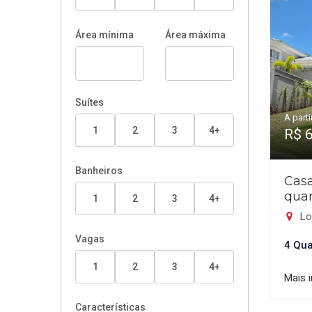
Área mínima
Área máxima
Suítes
A parti
1
2
3
4+
R$ 
Banheiros
Cas
quar
1
2
3
4+
Lo
Vagas
4 Qua
1
2
3
4+
Mais 
Características