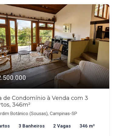
2.500.000
a de Condomínio à Venda com 3
rtos, 346m²
rdim Botânico (Sousas), Campinas-SP
artos
3 Banheiros
2 Vagas
346 m²