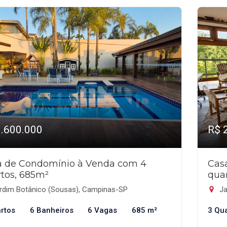
3.600.000
R$ 
a de Condomínio à Venda com 4
Cas
tos, 685m²
qua
rdim Botânico (Sousas), Campinas-SP
Ja
rtos
6 Banheiros
6 Vagas
685 m²
3 Qu