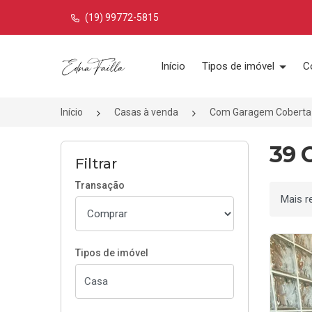
(19) 99772-5815
Página inicial
Início
Tipos de imóvel
C
Início
Casas à venda
Com Garagem Coberta
39 
Filtrar
Transação
Ordenar
Tipos de imóvel