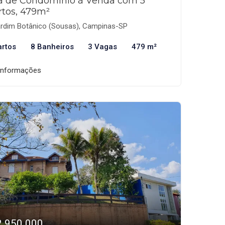
a de Condomínio à Venda com 5
rtos, 479m²
rdim Botânico (Sousas), Campinas-SP
artos
8 Banheiros
3 Vagas
479 m²
informações
2.950.000