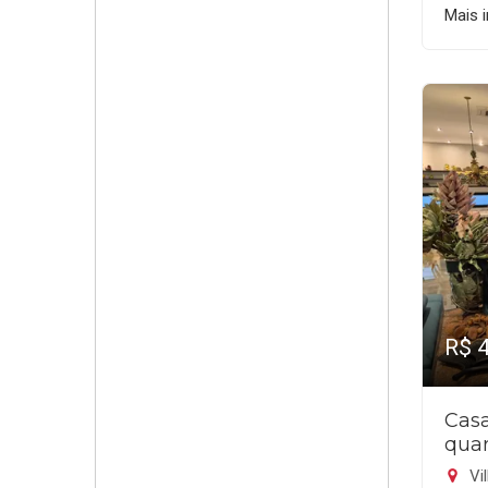
Mais 
R$ 
Cas
quar
Vil