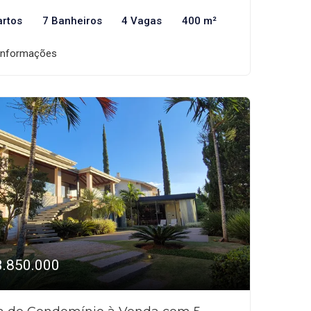
artos
7 Banheiros
4 Vagas
400 m²
informações
3.850.000