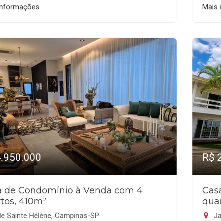
informações
Mais 
4.950.000
R$ 
a de Condomínio à Venda com 4
Cas
tos, 410m²
qua
le Sainte Hélène, Campinas-SP
Ja