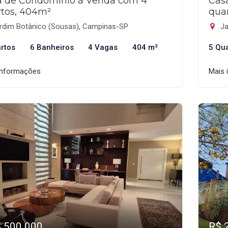
a de Condomínio à Venda com 4
Cas
tos, 404m²
qua
rdim Botânico (Sousas), Campinas-SP
Ja
rtos
6 Banheiros
4 Vagas
404 m²
5 Qu
informações
Mais 
4.500.000
R$ 