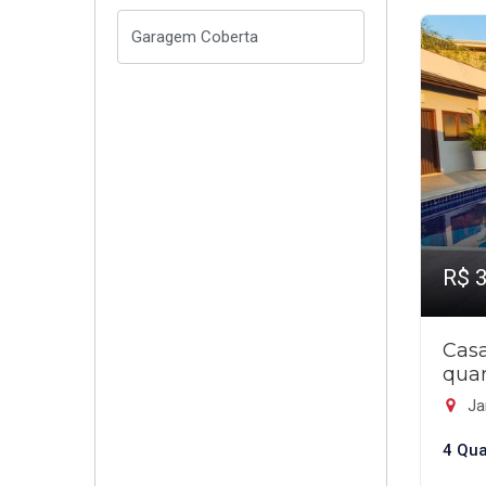
R$ 
Cas
quar
Ja
4 Qua