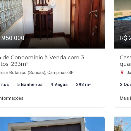
1.950.000
R$ 
a de Condomínio à Venda com 3
Cas
tos, 293m²
qua
rdim Botânico (Sousas), Campinas-SP
Ja
rtos
5 Banheiros
4 Vagas
293 m²
2 Qu
informações
Mais 