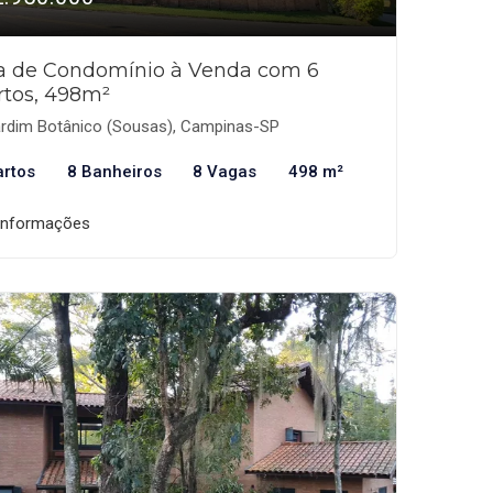
a de Condomínio à Venda com 6
rtos, 498m²
rdim Botânico (Sousas), Campinas-SP
artos
8 Banheiros
8 Vagas
498 m²
informações