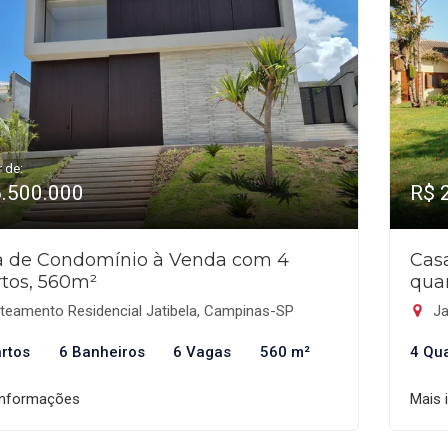
r de:
6.500.000
R$ 
a de Condomínio à Venda com 4
Cas
tos, 560m²
qua
teamento Residencial Jatibela, Campinas-SP
Ja
rtos
6 Banheiros
6 Vagas
560 m²
4 Qu
informações
Mais 