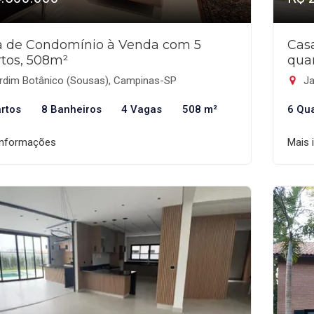
a de Condomínio à Venda com 5
Cas
tos, 508m²
qua
rdim Botânico (Sousas), Campinas-SP
Ja
rtos
8 Banheiros
4 Vagas
508 m²
6 Qu
informações
Mais 