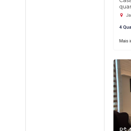
Cas
quar
Ja
4 Qua
Mais 
R$ 