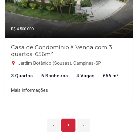
R$ 4.500.000
Casa de Condomínio à Venda com 3
quartos, 656m²
Jardim Botânico (Sousas), Campinas-SP
3 Quartos
6 Banheiros
4 Vagas
656 m²
Mais informações
‹
1
›