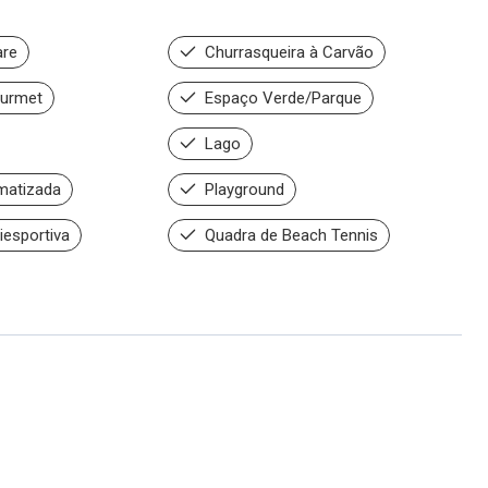
are
Churrasqueira à Carvão
urmet
Espaço Verde/Parque
Lago
imatizada
Playground
iesportiva
Quadra de Beach Tennis