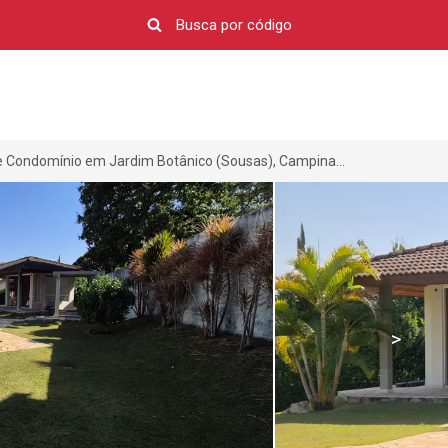
Casa de Condomínio em Jardim Botânico (Sousas), Campinas-SP por R$ 2.480.000
>