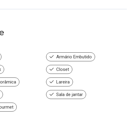
e
Armário Embutido
x
Closet
norâmica
Lareira
Sala de jantar
ourmet