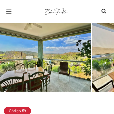
Página inicial
<
>
Código 59