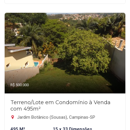
R$ 500.000
Terreno/Lote em Condomínio à Venda
com 495m²
Jardim Botânico (Sousas), Campinas-SP
495 M²
15 x 33 Dimensões