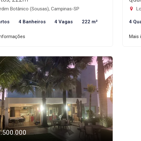
rdim Botânico (Sousas), Campinas-SP
Lo
rtos
4 Banheiros
4 Vagas
222 m²
4 Qu
informações
Mais 
7.500.000