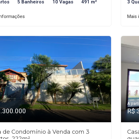
rtos
5 Banheiros
10 Vagas
491 m²
3 Qu
informações
Mais 
A parti
1.300.000
R$ 
a de Condomínio à Venda com 3
Cas
tos, 222m²
qua