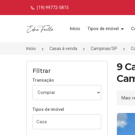
(19) 99772-5815
Página inicial
Início
Tipos de imóvel
C
Início
Casas à venda
Campinas/SP
C
9 C
Filtrar
Cam
Transação
Ordenar
Tipos de imóvel