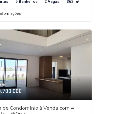
artos
5 Banheiros
2 Vagas
362 m²
informações
r de:
3.700.000
a de Condomínio à Venda com 4
rtos, 360m²