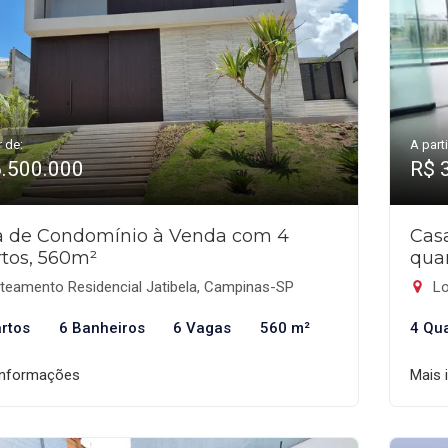
r de:
A parti
6.500.000
R$ 
a de Condomínio à Venda com 4
Cas
tos, 560m²
qua
teamento Residencial Jatibela, Campinas-SP
Lo
rtos
6 Banheiros
6 Vagas
560 m²
4 Qu
informações
Mais 