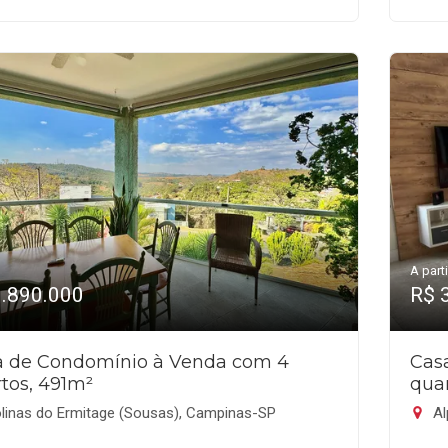
A parti
1.890.000
R$ 
a de Condomínio à Venda com 4
Cas
tos, 491m²
qua
linas do Ermitage (Sousas), Campinas-SP
Al