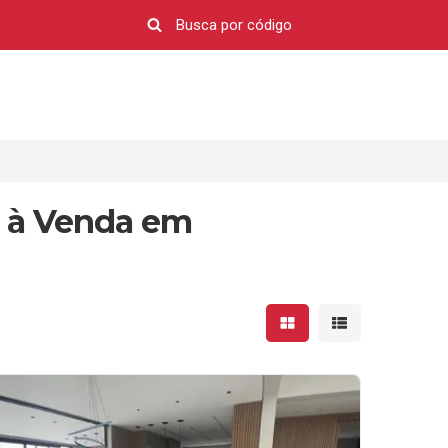
 à Venda em
Mostrar resultados em 
Mostrar resultad