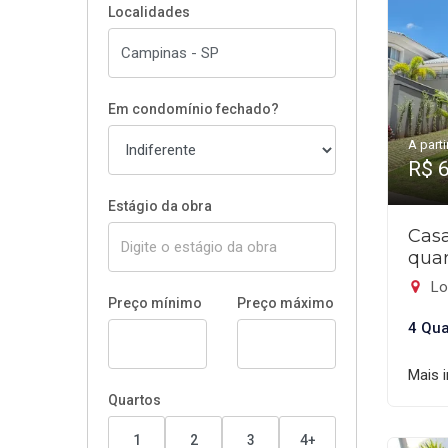
Localidades
Em condomínio fechado?
A parti
R$ 
Estágio da obra
Cas
quar
Lo
Preço mínimo
Preço máximo
4 Qua
Mais 
Quartos
1
2
3
4+