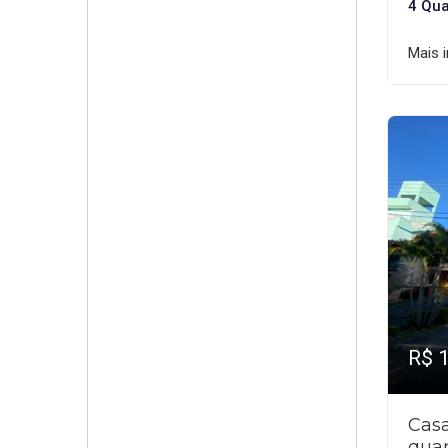
4 Qua
Mais 
R$ 
Cas
quar