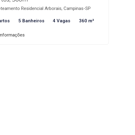
teamento Residencial Arborais, Campinas-SP
artos
5 Banheiros
4 Vagas
360 m²
informações