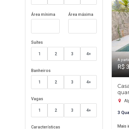
Área mínima
Área máxima
Suítes
1
2
3
4+
A parti
R$ 
Banheiros
1
2
3
4+
Cas
quar
Vagas
Al
1
2
3
4+
3 Qua
Mais 
Características