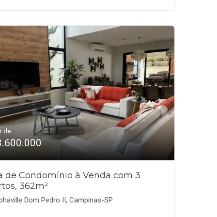
r de:
3.600.000
a de Condomínio à Venda com 3
rtos, 362m²
phaville Dom Pedro II, Campinas-SP