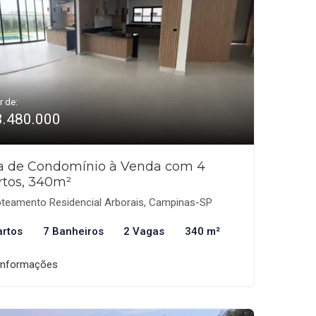
r de:
3.480.000
a de Condomínio à Venda com 4
rtos, 340m²
teamento Residencial Arborais, Campinas-SP
artos
7 Banheiros
2 Vagas
340 m²
informações