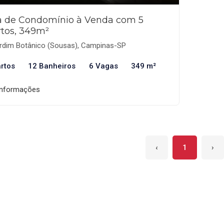
a de Condomínio à Venda com 5
tos, 349m²
rdim Botânico (Sousas), Campinas-SP
rtos
12 Banheiros
6 Vagas
349 m²
informações
‹
1
›