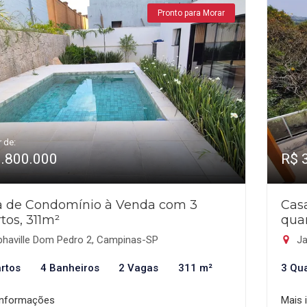
Pronto para Morar
r de:
3.800.000
R$ 
a de Condomínio à Venda com 3
Cas
tos, 311m²
qua
phaville Dom Pedro 2, Campinas-SP
Ja
rtos
4 Banheiros
2 Vagas
311 m²
3 Qu
informações
Mais 