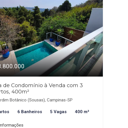
3.800.000
a de Condomínio à Venda com 3
rtos, 400m²
rdim Botânico (Sousas), Campinas-SP
artos
6 Banheiros
5 Vagas
400 m²
informações