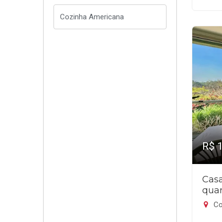
R$ 
Cas
quar
Co