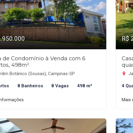
2.950.000
R$ 
a de Condomínio à Venda com 6
Cas
tos, 498m²
qua
rdim Botânico (Sousas), Campinas-SP
Ja
rtos
8 Banheiros
8 Vagas
498 m²
4 Qu
informações
Mais 