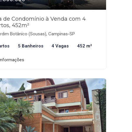
a de Condomínio à Venda com 4
rtos, 452m²
rdim Botânico (Sousas), Campinas-SP
artos
5 Banheiros
4 Vagas
452 m²
informações