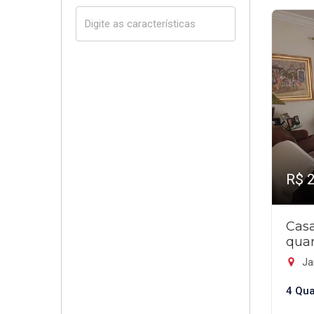
R$ 
Cas
quar
Ja
4 Qua