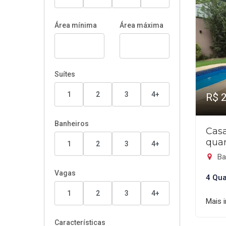
Área mínima
Área máxima
Suítes
1
2
3
4+
R$ 
Banheiros
Cas
quar
1
2
3
4+
Ba
Vagas
4 Qua
1
2
3
4+
Mais 
Características