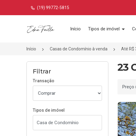
(19) 99772-5815
Página inicial
Início
Tipos de imóvel
C
Início
Casas de Condomínio à venda
Até R$ 
23 
Filtrar
Transação
Ordenar
Tipos de imóvel