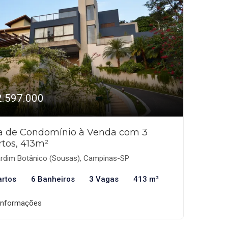
2.597.000
a de Condomínio à Venda com 3
tos, 413m²
rdim Botânico (Sousas), Campinas-SP
artos
6 Banheiros
3 Vagas
413 m²
informações