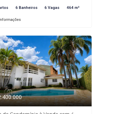
artos
6 Banheiros
6 Vagas
464 m²
informações
2.400.000