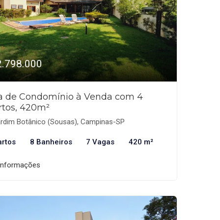
2.798.000
a de Condomínio à Venda com 4
rtos, 420m²
rdim Botânico (Sousas), Campinas-SP
artos
8 Banheiros
7 Vagas
420 m²
informações