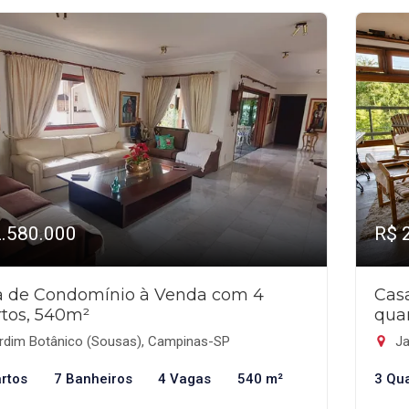
2.580.000
R$ 
a de Condomínio à Venda com 4
Cas
tos, 540m²
qua
rdim Botânico (Sousas), Campinas-SP
Ja
rtos
7 Banheiros
4 Vagas
540 m²
3 Qu