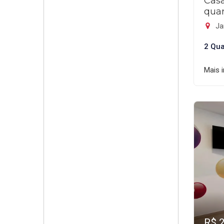
Cas
quar
Ja
2 Qua
Mais 
R$ 