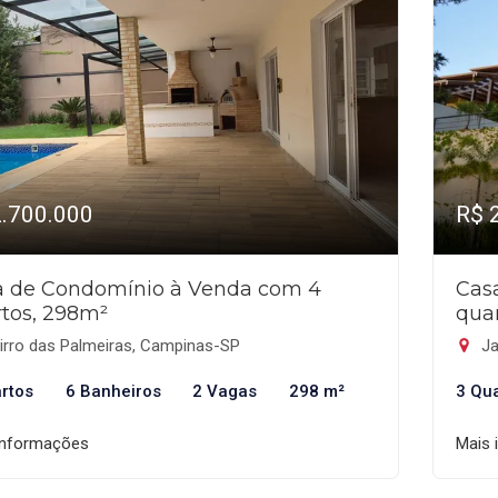
2.700.000
R$ 
a de Condomínio à Venda com 4
Cas
tos, 298m²
quar
irro das Palmeiras, Campinas-SP
Ja
rtos
6 Banheiros
2 Vagas
298 m²
3 Qu
informações
Mais 