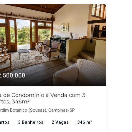
2.500.000
a de Condomínio à Venda com 3
rtos, 346m²
rdim Botânico (Sousas), Campinas-SP
artos
3 Banheiros
2 Vagas
346 m²