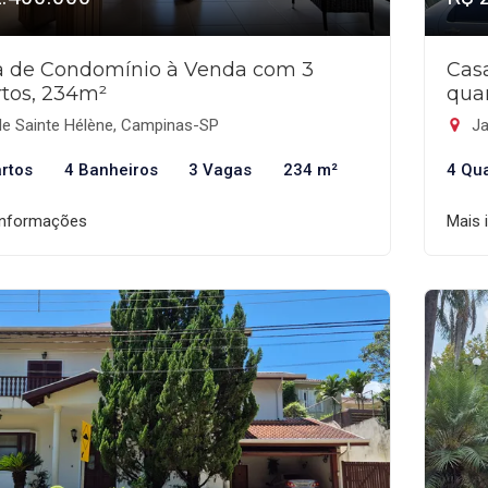
a de Condomínio à Venda com 3
Cas
tos, 234m²
qua
le Sainte Hélène, Campinas-SP
Ja
rtos
4 Banheiros
3 Vagas
234 m²
4 Qu
informações
Mais 