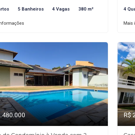
rtos
5 Banheiros
4 Vagas
380 m²
4 Qu
informações
Mais 
2.480.000
R$ 