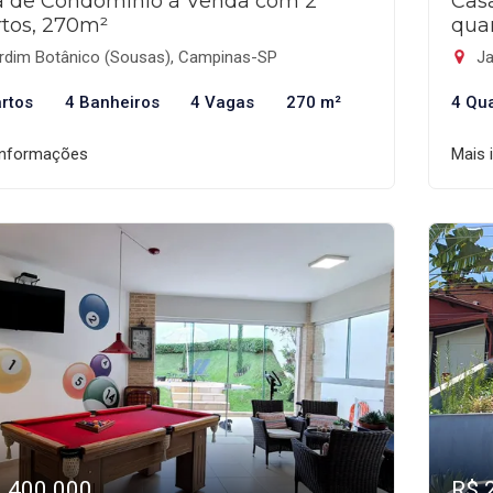
a de Condomínio à Venda com 2
Cas
tos, 270m²
qua
rdim Botânico (Sousas), Campinas-SP
Ja
rtos
4 Banheiros
4 Vagas
270 m²
4 Qu
informações
Mais 
2.400.000
R$ 