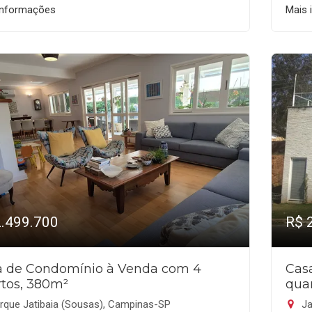
informações
Mais 
2.499.700
R$ 
a de Condomínio à Venda com 4
Cas
tos, 380m²
qua
rque Jatibaia (Sousas), Campinas-SP
Ja