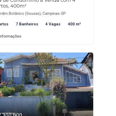
a de Condomínio à Venda com 4
rtos, 400m²
rdim Botânico (Sousas), Campinas-SP
artos
7 Banheiros
4 Vagas
400 m²
informações
2.300.000